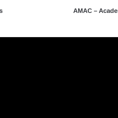
s
AMAC – Academ